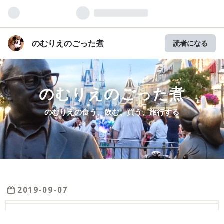
のむりえのごった煮
読者になる
のむりえのごった煮
のむりえの食う、飲む、買う、旅行する
2019
-
09
-
07